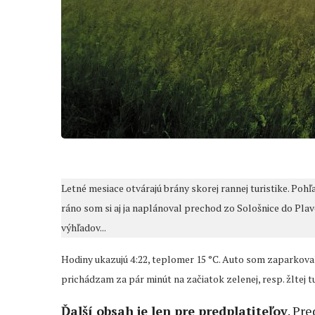
Letné mesiace otvárajú brány skorej rannej turistike. Pohľ
ráno som si aj ja naplánoval prechod zo Sološnice do Pl
výhľadov...
Hodiny ukazujú 4:22, teplomer 15 °C. Auto som zaparkoval p
prichádzam za pár minút na začiatok zelenej, resp. žltej tur
Ďalší obsah je len pre predplatiteľov
. Pr