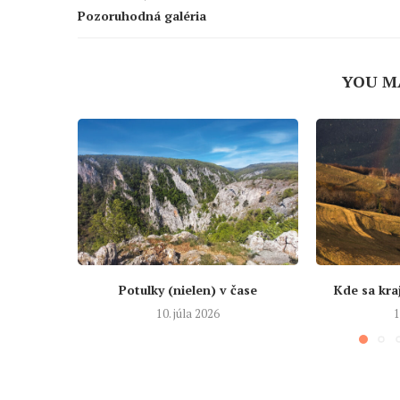
Pozoruhodná galéria
YOU M
Potulky (nielen) v čase
Kde sa kra
10. júla 2026
1