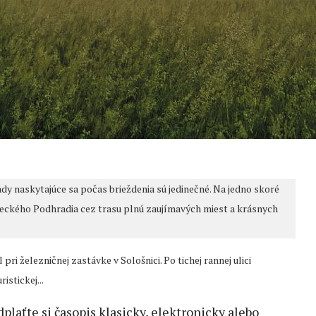
ady naskytajúce sa počas brieždenia sú jedinečné. Na jedno skoré
aveckého Podhradia cez trasu plnú zaujímavých miest a krásnych
ri železničnej zastávke v Sološnici. Po tichej rannej ulici
istickej...
edplaťte si časopis klasicky, elektronicky alebo