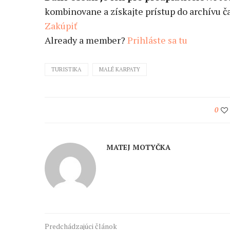
kombinovane a získajte prístup do archívu ča
Zakúpiť
Already a member?
Prihláste sa tu
TURISTIKA
MALÉ KARPATY
0
MATEJ MOTYČKA
Predchádzajúci článok