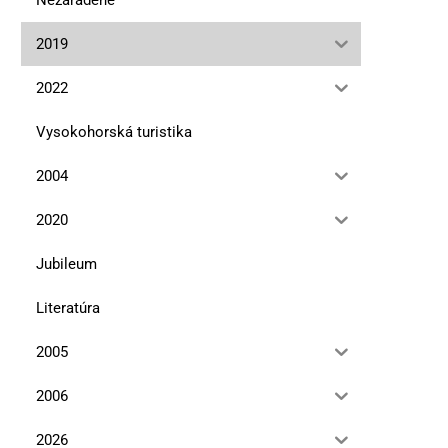
2019
2022
Vysokohorská turistika
2004
2020
Jubileum
Literatúra
Pieskovcové tajomstvá pod
Jar v Malých Karpatoch 
Maginhradom
pôjdeš „Afriku“,...
2005
12. mája 2026
10. marca 2026
2006
2026