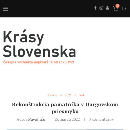
0
História
2022
3-4
Rekonštrukcia pamätníka v Dargovskom
priesmyku
Autor
Pavol Ičo
15. marca 2022
0 komentárov