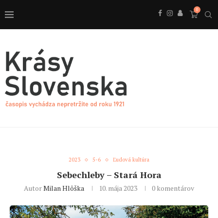
0
2023
5-6
Ľudová kultúra
Sebechleby – Stará Hora
Autor
Milan Hlôška
10. mája 2023
0 komentárov