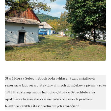
Stará Hora v Sebechleboch bola vyhlásená za pamiatkovú
rezerváciu ľudovej architektúry vínnych domčekov a pivníc v roku
1981. Predstavuje súbor hajlochov, ktorý si Sebechlebčania
opatrujú a chránia ako vzácne dedičstvo svojich predkov.
Niektoré vznikli ešte v predminulých storočiach.