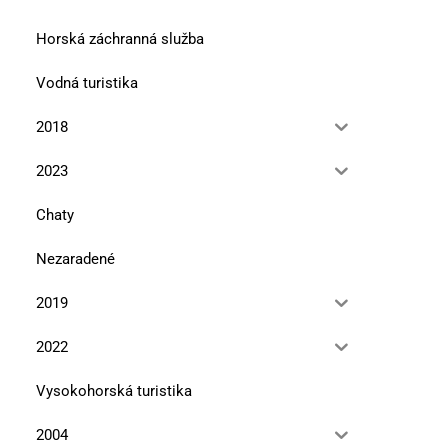
Horská záchranná služba
Vodná turistika
2018
60. stretnutie čitateľovčasopisu
Krásy
2023
11. júla 2025
Chaty
Nezaradené
2019
Krásy Slovenska v Ošča
10. mája 2025
2022
Vysokohorská turistika
2004