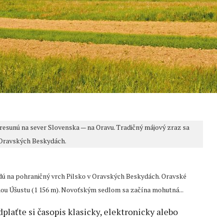
 presunú na sever Slovenska — na Oravu. Tradičný májový zraz sa
v Oravských Beskydách.
vedú na pohraničný vrch Pilsko v Oravských Beskydách. Oravské
nou Úšustu (1 156 m). Novoťským sedlom sa začína mohutná...
edplaťte si časopis klasicky, elektronicky alebo