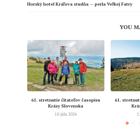
Horský hotel Kráľova studňa — perla Veľkej Fatry
YOU M
61. stretnutie čitateľov časopisu
61. stretnut
Krásy Slovenska
Krá
10. júla 2026
1