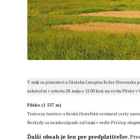
V máji sa priaznivci a čitatelia časopisu Krásy Slovenska
uskutoční v sobotu 28. mája o 12.00 hod. na vrchu Pilsko 
Pilsko (1 557 m)
Tentoraz turistov a širokú čitateľskú verejnosť cesty za
Beskydy sa na juhozápade začínajú v sedle Príslop skupi
Ďalší obsah je len pre predplatiteľov
. Pr