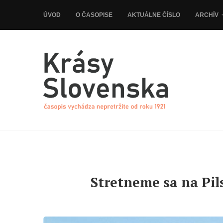
ÚVOD
O ČASOPISE
AKTUÁLNE ČÍSLO
ARCHÍV
Stretneme sa na Pils