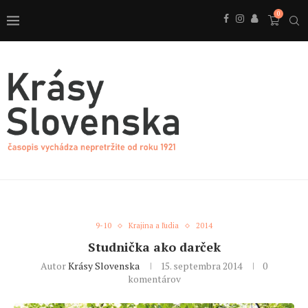
0
9-10
Krajina a ľudia
2014
Studnička ako darček
Autor
Krásy Slovenska
15. septembra 2014
0
komentárov