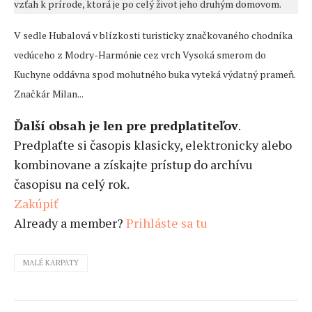
vzťah k prírode, ktorá je po celý život jeho druhým domovom.
V sedle Hubalová v blízkosti turisticky značkovaného chodníka
vedúceho z Modry-Harmónie cez vrch Vysoká smerom do
Kuchyne oddávna spod mohutného buka vyteká výdatný prameň.
Značkár Milan...
Ďalší obsah je len pre predplatiteľov
.
Predplaťte si časopis klasicky, elektronicky alebo
kombinovane a získajte prístup do archívu
časopisu na celý rok.
Zakúpiť
Already a member?
Prihláste sa tu
MALÉ KARPATY