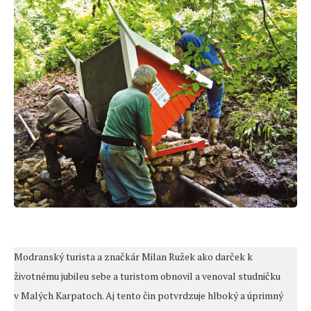
Modranský turista a značkár Milan Ružek ako darček k
životnému jubileu sebe a turistom obnovil a venoval studničku
v Malých Karpatoch. Aj tento čin potvrdzuje hlboký a úprimný