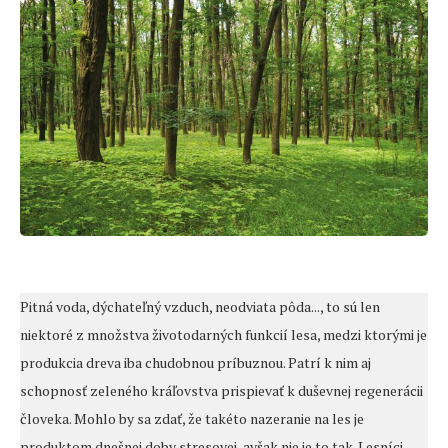
Pitná voda, dýchateľný vzduch, neodviata pôda..., to sú len
niektoré z množstva životodarných funkcií lesa, medzi ktorými je
produkcia dreva iba chudobnou príbuznou. Patrí k nim aj
schopnosť zeleného kráľovstva prispievať k duševnej regenerácii
človeka. Mohlo by sa zdať, že takéto nazeranie na les je
produktom dnešnej doby stresovej, avšak nie je to tak. Lesníci