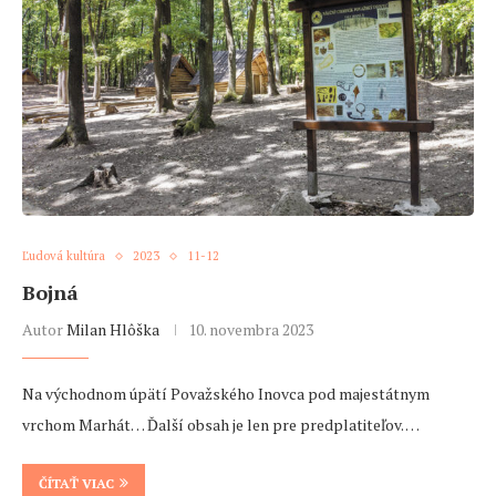
Ľudová kultúra
2023
11-12
Bojná
Autor
Milan Hlôška
10. novembra 2023
Na východnom úpätí Považského Inovca pod majestátnym
vrchom Marhát… Ďalší obsah je len pre predplatiteľov. …
ČÍTAŤ VIAC