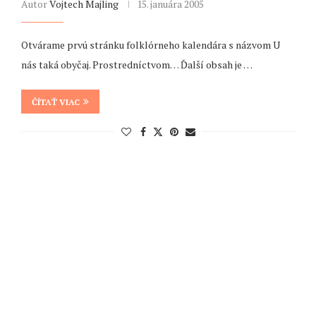
Autor
Vojtech Majling
15. januára 2005
Otvárame prvú stránku folklórneho kalendára s názvom U
nás taká obyčaj. Prostredníctvom… Ďalší obsah je …
ČÍTAŤ VIAC