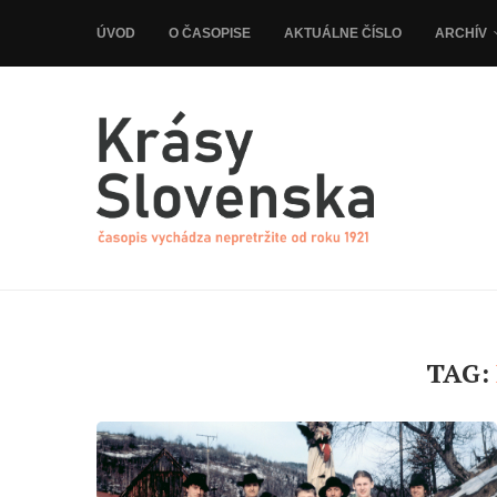
ÚVOD
O ČASOPISE
AKTUÁLNE ČÍSLO
ARCHÍV
TAG: