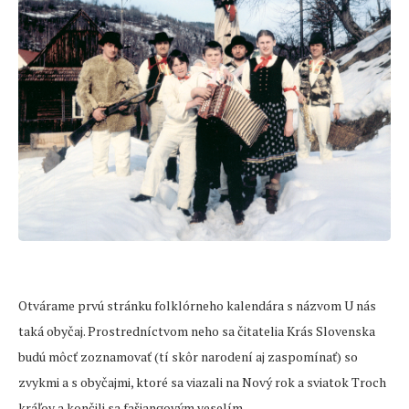
Otvárame prvú stránku folklórneho kalendára s názvom U nás
taká obyčaj. Prostredníctvom neho sa čitatelia Krás Slovenska
budú môcť zoznamovať (tí skôr narodení aj zaspomínať) so
zvykmi a s obyčajmi, ktoré sa viazali na Nový rok a sviatok Troch
kráľov a končili sa fašiangovým veselím.