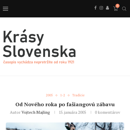
0
2005
1-2
Tradície
Od Nového roka po fašiangovú zábavu
Autor
Vojtech Majling
15. januára 2005
0 komentárov