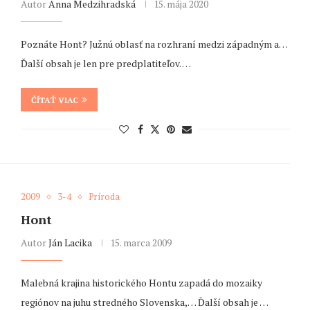
Autor
Anna Medzihradská
15. mája 2020
Poznáte Hont? Južnú oblasť na rozhraní medzi západným a…
Ďalší obsah je len pre predplatiteľov. …
ČÍTAŤ VIAC
2009
3-4
Príroda
Hont
Autor
Ján Lacika
15. marca 2009
Malebná krajina historického Hontu zapadá do mozaiky
regiónov na juhu stredného Slovenska,… Ďalší obsah je …