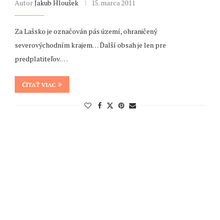
Autor
Jakub Hloušek
15. marca 2011
Za Lašsko je označován pás území, ohraničený
severovýchodním krajem… Ďalší obsah je len pre
predplatiteľov. …
ČÍTAŤ VIAC