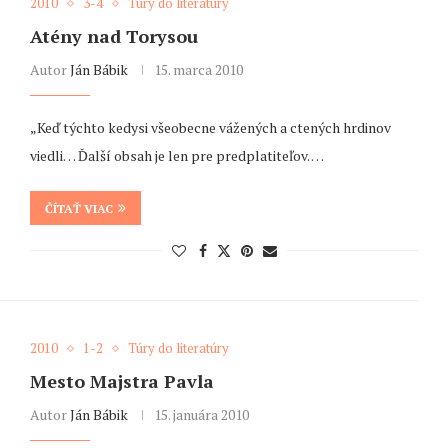
2010
3-4
Túry do literatúry
Atény nad Torysou
Autor
Ján Bábik
15. marca 2010
„Keď týchto kedysi všeobecne vážených a ctených hrdinov
viedli… Ďalší obsah je len pre predplatiteľov. …
ČÍTAŤ VIAC
2010
1-2
Túry do literatúry
Mesto Majstra Pavla
Autor
Ján Bábik
15. januára 2010