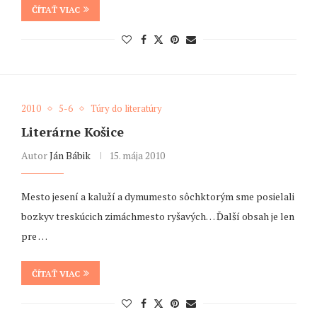
ČÍTAŤ VIAC
2010
5-6
Túry do literatúry
Literárne Košice
Autor
Ján Bábik
15. mája 2010
Mesto jesení a kaluží a dymumesto sôchktorým sme posielali
bozkyv treskúcich zimáchmesto ryšavých… Ďalší obsah je len
pre …
ČÍTAŤ VIAC