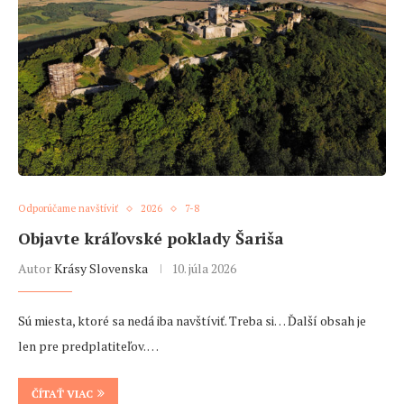
Odporúčame navštíviť
2026
7-8
Objavte kráľovské poklady Šariša
Autor
Krásy Slovenska
10. júla 2026
Sú miesta, ktoré sa nedá iba navštíviť. Treba si… Ďalší obsah je
len pre predplatiteľov. …
ČÍTAŤ VIAC