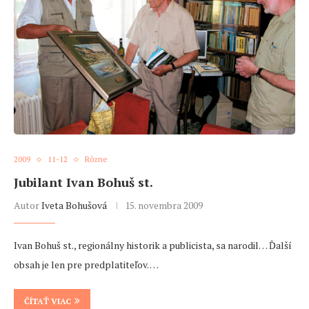
2009
11-12
Rôzne
Jubilant Ivan Bohuš st.
Autor
Iveta Bohušová
15. novembra 2009
Ivan Bohuš st., regionálny historik a publicista, sa narodil… Ďalší
obsah je len pre predplatiteľov. …
ČÍTAŤ VIAC