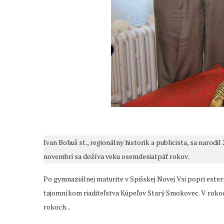
Ivan Bohuš st., regionálny historik a publicista, sa narod
novembri sa dožíva veku osemdesiatpäť rokov.
Po gymnaziálnej maturite v Spišskej Novej Vsi popri exte
tajomníkom riaditeľstva Kúpeľov Starý Smokovec. V rokoc
rokoch...