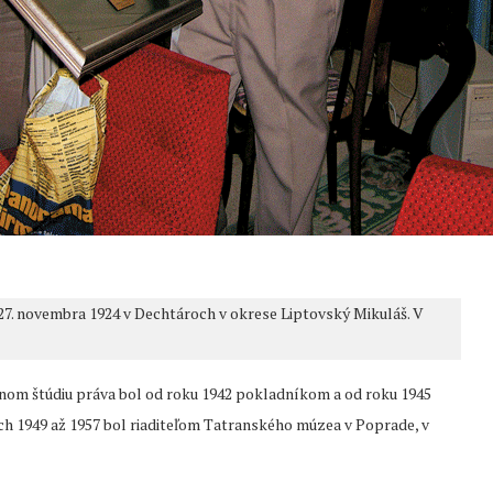
il 27. novembra 1924 v Dechtároch v okrese Liptovský Mikuláš. V
rnom štúdiu práva bol od roku 1942 pokladníkom a od roku 1945
h 1949 až 1957 bol riaditeľom Tatranského múzea v Poprade, v