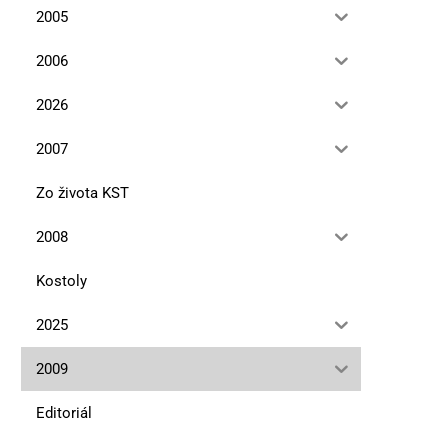
2005
2006
2026
2007
Zo života KST
2008
Kostoly
2025
Editoriál
Ohrozené rastliny Tat
10. mája 2023
12. januára 2023
2009
Editoriál