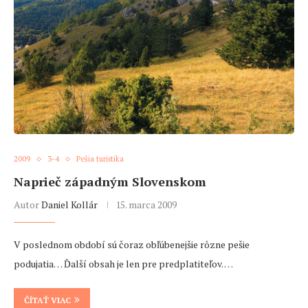
2009
3-4
Pešia turistika
Naprieč západným Slovenskom
Autor
Daniel Kollár
15. marca 2009
V poslednom období sú čoraz obľúbenejšie rôzne pešie
podujatia… Ďalší obsah je len pre predplatiteľov. …
ČÍTAŤ VIAC