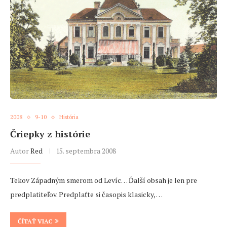
2008
9-10
História
Čriepky z histórie
Autor
Red
15. septembra 2008
Tekov Západným smerom od Levíc… Ďalší obsah je len pre
predplatiteľov. Predplaťte si časopis klasicky, …
ČÍTAŤ VIAC