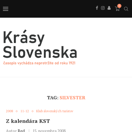
0
TAG:
SILVESTER
2008
11-12
Klub slovenských turistov
Z kalendára KST
Autor
Red
15. novembra 2008