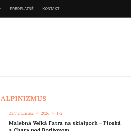
PREDPLATNÉ
KONTAKT
IALPINIZMUS
Zimná turistika
2026
1-2
Malebná Veľká Fatra na skialpoch – Ploská
a Chata pod Borišovom