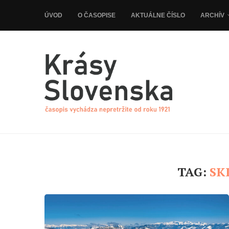
ÚVOD
O ČASOPISE
AKTUÁLNE ČÍSLO
ARCHÍV
TAG:
SK