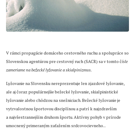
V rámci propagácie domáceho cestovného ruchu a spolupráce so
Slovenskou agentúrou pre cestovný ruch (SACR) sa v tomto č
ísle
zameriame na bežecké lyžovanie a skialpinizmus.
Lyžovanie na Slovensku nereprezentuje len zjazdové lyžovanie,
ale aj čoraz populárnejšie bežecké lyžovanie, skialpinistické
lyžovanie alebo chôdzou na snežniciach. Bežecké lyžovanie je
vytrvalostnou športovou disciplínou a patrí k najzdravším
a najvšestrannejším druhom športu. Aktívny pohyb v prírode
umocnený primeraným zaťažením srdcovocievneho...