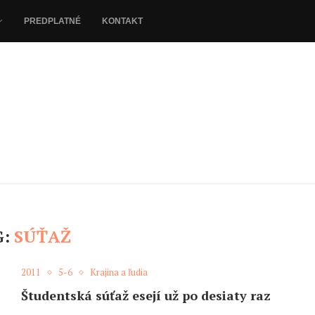
PREDPLATNÉ
KONTAKT
G:
SÚŤAŽ
2011
5-6
Krajina a ľudia
Študentská súťaž esejí už po desiaty raz