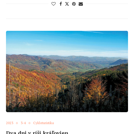
2023
3-4
Cykloturistika
Dva dni v ríši kráľovien