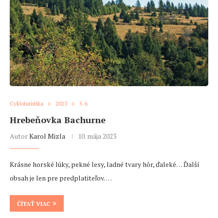
Cykloturistika
2023
5-6
Hrebeňovka Bachurne
Autor
Karol Mizla
10. mája 2023
Krásne horské lúky, pekné lesy, ladné tvary hôr, ďaleké… Ďalší
obsah je len pre predplatiteľov. …
ČÍTAŤ VIAC