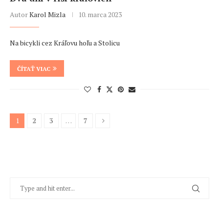
Autor
Karol Mizla
10. marca 2023
Na bicykli cez Kráľovu hoľu a Stolicu
ČÍTAŤ VIAC
1
2
3
…
7