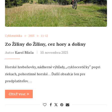
Cykloturistika
2025
11-12
Zo Žiliny do Žiliny, cez hory a doliny
Autor
Karol Mizla
10. novembra 2025
Horské hrebeňovky, nádherné výhľady, „cyklocestičky“ popri
riekach, pohostinné horské… Ďalší obsah je len pre
predplatiteľov. …
ČÍTAŤ VIAC