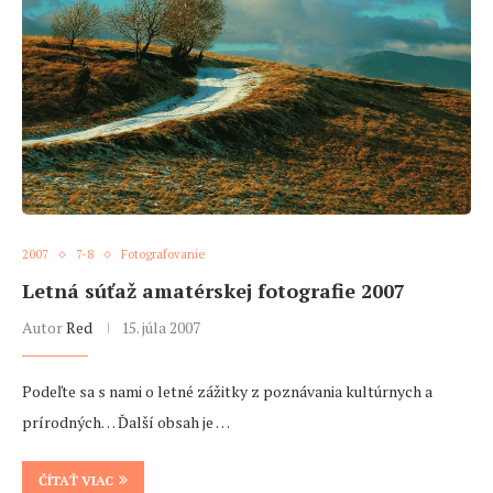
2007
7-8
Fotografovanie
Letná súťaž amatérskej fotografie 2007
Autor
Red
15. júla 2007
Podeľte sa s nami o letné zážitky z poznávania kultúrnych a
prírodných… Ďalší obsah je …
ČÍTAŤ VIAC