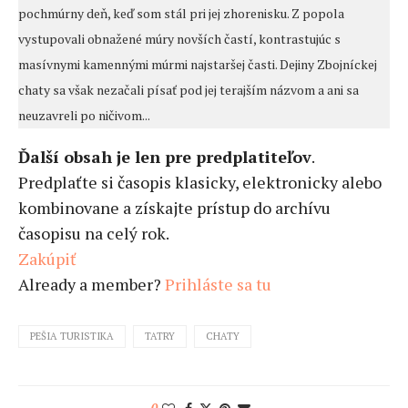
pochmúrny deň, keď som stál pri jej zhorenisku. Z popola
vystupovali obnažené múry novších častí, kontrastujúc s
masívnymi kamennými múrmi najstaršej časti. Dejiny Zbojníckej
chaty sa však nezačali písať pod jej terajším názvom a ani sa
neuzavreli po ničivom...
Ďalší obsah je len pre predplatiteľov
.
Predplaťte si časopis klasicky, elektronicky alebo
kombinovane a získajte prístup do archívu
časopisu na celý rok.
Zakúpiť
Already a member?
Prihláste sa tu
PEŠIA TURISTIKA
TATRY
CHATY