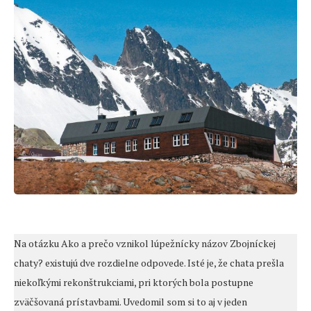
Na otázku Ako a prečo vznikol lúpežnícky názov Zbojníckej
chaty? existujú dve rozdielne odpovede. Isté je, že chata prešla
niekoľkými rekonštrukciami, pri ktorých bola postupne
zväčšovaná prístavbami. Uvedomil som si to aj v jeden