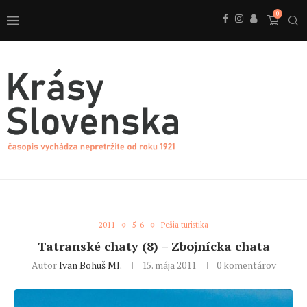
0
2011
5-6
Pešia turistika
Tatranské chaty (8) – Zbojnícka chata
Autor
Ivan Bohuš Ml.
15. mája 2011
0 komentárov