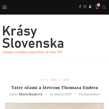
0
3-4
Tatry
2019
Tatry očami a štetcom Thomasa Endera
Autor
Mária Bizubová
15. marca 2019
0 komentárov