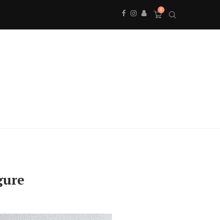
0
gure