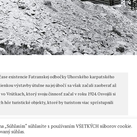
 čase existencie Fatranskej odbočky Uhorského karpatského
ienkou výstavby útulne na jej úbočí sa však začali zaoberať až
 Vrútkach, ktorý svoju činnosť začal v roku 1924. Osvojili si
ôr turistické objekty, ktoré by turistom viac sprístupnili
 na „Súhlasím“ súhlasíte s používaním VŠETKÝCH súborov cookie.
vaný súhlas.