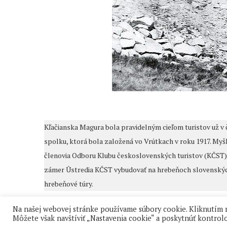
Kľačianska Magura bola pravidelným cieľom turistov už v
spolku, ktorá bola založená vo Vrútkach v roku 1917. Myšl
členovia Odboru Klubu československých turistov (KČST) vo
zámer Ûstredia KČST vybudovať na hrebeňoch slovenských h
hrebeňové túry.
Na našej webovej stránke používame súbory cookie. Kliknutím
Môžete však navštíviť „Nastavenia cookie“ a poskytnúť kontrolo