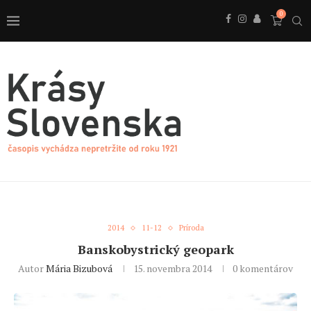
0
2014
11-12
Príroda
Banskobystrický geopark
Autor
Mária Bizubová
15. novembra 2014
0 komentárov