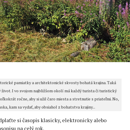
storické pamiatky a architektonické skvosty bohatá krajina. Taká
 život. I vo svojom najbližšom okolí má každý turista či turistický
kokrát ročne, aby si užil čaro miesta a stretnutie s priateľmi. No,
ska, kam sa vydať, aby obsiahol z bohatstva krajiny...
edplaťte si časopis klasicky, elektronicky alebo
sopisu na celý rok.