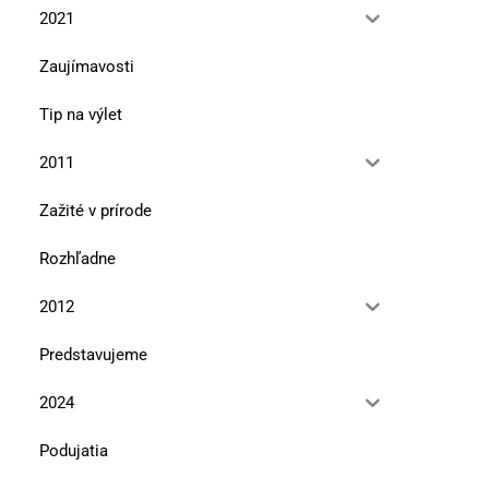
2021
Zaujímavosti
Tip na výlet
2011
Zažité v prírode
Rozhľadne
2012
Pozvánka do Pavloviec na lesnícky
Značkovanie turistických
náučný chodník Tajch
dedičstvo živé, žité, žijú
Predstavujeme
9. septembra 2024
9. júla 2024
2024
Podujatia