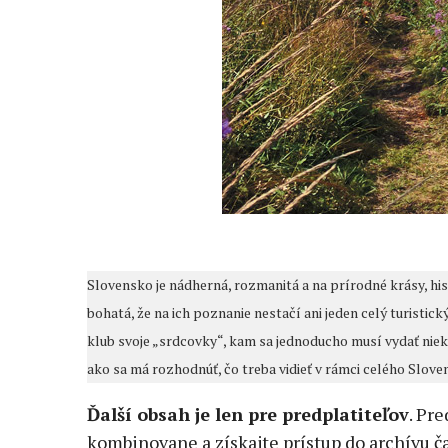
Slovensko je nádherná, rozmanitá a na prírodné krásy, hi
bohatá, že na ich poznanie nestačí ani jeden celý turistický
klub svoje „srdcovky“, kam sa jednoducho musí vydať niekoľ
ako sa má rozhodnúť, čo treba vidieť v rámci celého Sloven
Ďalší obsah je len pre predplatiteľov
. Pr
kombinovane a získajte prístup do archívu ča