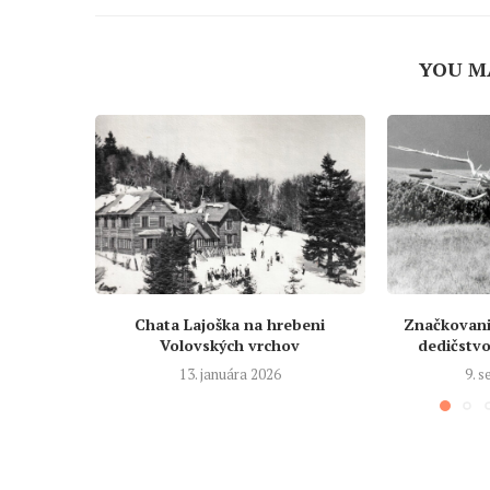
YOU M
Chata Lajoška na hrebeni
Značkovanie
Volovských vrchov
dedičstvo 
13. januára 2026
9. 