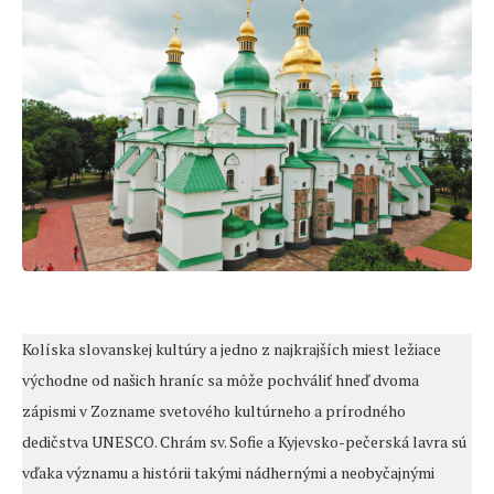
Kolíska slovanskej kultúry a jedno z najkrajších miest ležiace
východne od našich hraníc sa môže pochváliť hneď dvoma
zápismi v Zozname svetového kultúrneho a prírodného
dedičstva UNESCO. Chrám sv. Sofie a Kyjevsko-pečerská lavra sú
vďaka významu a histórii takými nádhernými a neobyčajnými