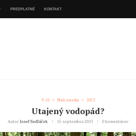
PREDPLATNÉ
KONTAKT
9-10
Naši susedia
2013
Utajený vodopád?
Autor
Josef Sedláček
15. septembra 2013
0 komentárov