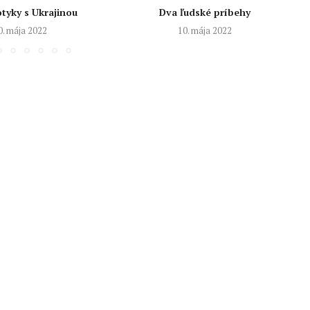
tyky s Ukrajinou
Dva ľudské príbehy
0. mája 2022
10. mája 2022