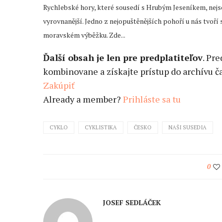
Rychlebské hory, které sousedí s Hrubým Jeseníkem, nejso
vyrovnanější. Jedno z nejopuštěnějších pohoří u nás tvoří
moravském výběžku. Zde...
Ďalší obsah je len pre predplatiteľov
. Pr
kombinovane a získajte prístup do archívu ča
Zakúpiť
Already a member?
Prihláste sa tu
CYKLO
CYKLISTIKA
ČESKO
NAŠI SUSEDIA
0
JOSEF SEDLÁČEK