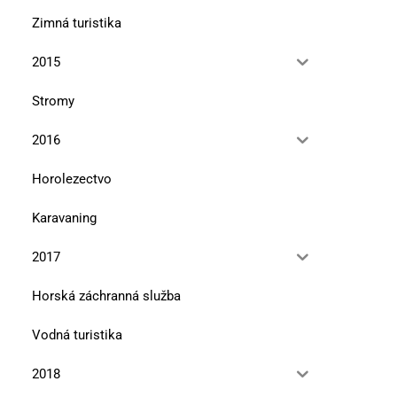
Prírodný park Třemšín
Do Rybovho kraja Českej v
Zimná turistika
omše
15. marca 2020
15. novembra 2019
2015
Stromy
2016
Horolezectvo
Karavaning
2017
Horská záchranná služba
Vodná turistika
2018