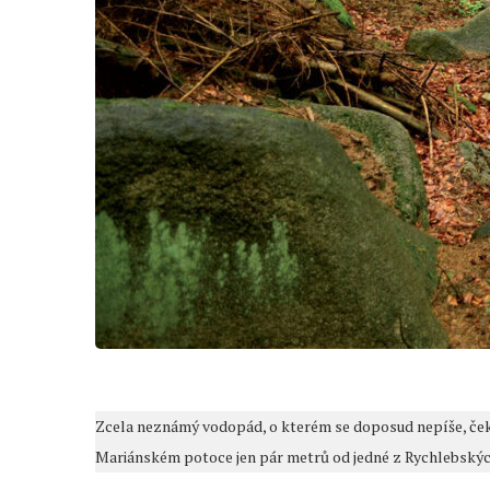
Zcela neznámý vodopád, o kterém se doposud nepíše, ček
Mariánském potoce jen pár metrů od jedné z Rychlebskýc