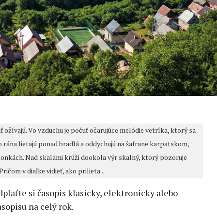
 ožívajú. Vo vzduchu je počuť očarujúce melódie vetríka, ktorý sa
 rána lietajú ponad bradlá a oddychujú na šafrane karpatskom,
stonkách. Nad skalami krúži dookola výr skalný, ktorý pozoruje
ičom v diaľke vidieť, ako prilieta...
edplaťte si časopis klasicky, elektronicky alebo
sopisu na celý rok.