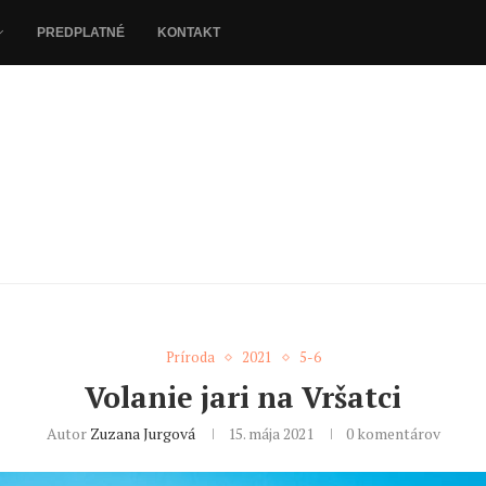
PREDPLATNÉ
KONTAKT
Príroda
2021
5-6
Volanie jari na Vršatci
Autor
Zuzana Jurgová
15. mája 2021
0 komentárov