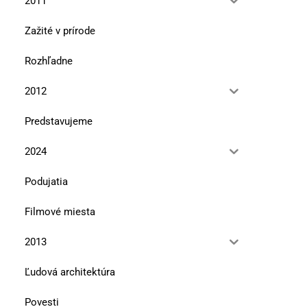
2011
Zažité v prírode
Rozhľadne
2012
Predstavujeme
2024
Podujatia
V úbočí Tlstej hory
Že vraj Bučinka
10. marca 2026
13. januára 2026
Filmové miesta
2013
Ľudová architektúra
Povesti