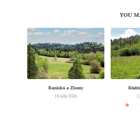
YOU M
Baniská a Zlomy
Klubi
10. júla 2026
1