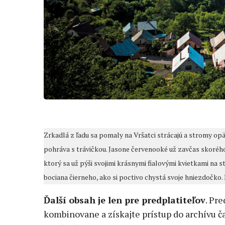
Zrkadlá z ľadu sa pomaly na Vršatci strácajú a stromy opäť
pohráva s trávičkou. Jasone červenooké už zavčas skorého
ktorý sa už pýši svojimi krásnymi fialovými kvietkami na 
bociana čierneho, ako si poctivo chystá svoje hniezdočko. Pr
Ďalší obsah je len pre predplatiteľov
. Pr
kombinovane a získajte prístup do archívu ča