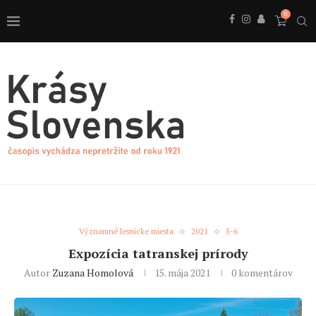
0
Významné lesnícke miesta
2021
5-6
Expozícia tatranskej prírody
Autor
Zuzana Homolová
15. mája 2021
0 komentárov