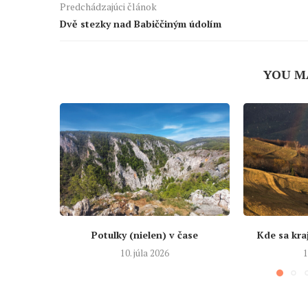
Predchádzajúci článok
Dvě stezky nad Babiččiným údolím
YOU M
Potulky (nielen) v čase
Kde sa kra
10. júla 2026
1