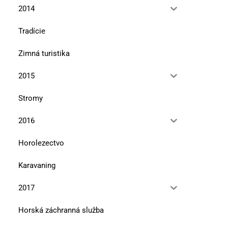
2014
Tradície
Zimná turistika
2015
Stromy
2016
Horolezectvo
Karavaning
Pieskovcové tajomstvá pod
Jar v Malých Karpatoch 
Maginhradom
pôjdeš „Afriku“,...
2017
12. mája 2026
10. marca 2026
Horská záchranná služba