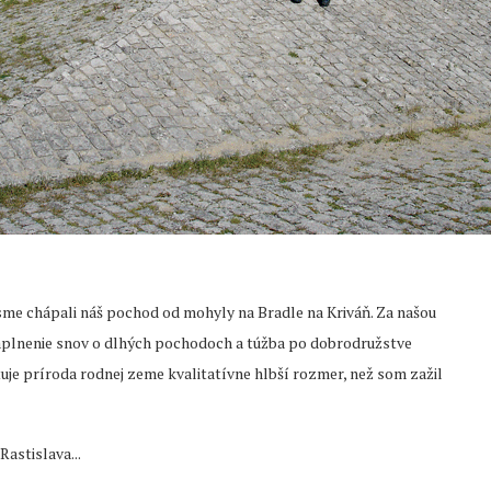
sme chápali náš pochod od mohyly na Bradle na Kriváň. Za našou
 naplnenie snov o dlhých pochodoch a túžba po dobrodružstve
je príroda rodnej zeme kvalitatívne hlbší rozmer, než som zažil
astislava...