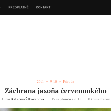
PREDPLATNÉ
KONTAKT
2011
9-10
Príroda
Záchrana jasoňa červenookého
Autor
Katarína Žlkovanová
15. septembra 2011
0 komentárov