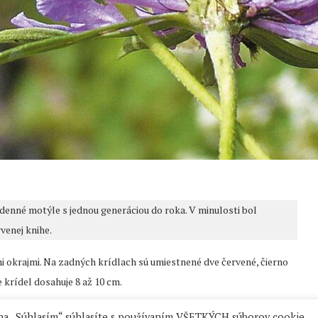
 denné motýle s jednou generáciou do roka. V minulosti bol
venej knihe.
mi okrajmi. Na zadných krídlach sú umiestnené dve červené, čierno
 krídel dosahuje 8 až 10 cm.
 na „Súhlasím“ súhlasíte s používaním VŠETKÝCH súborov cookie.