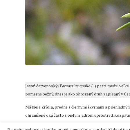
Jasoň červenooký (
Parnassius apollo L.
) patrí medzi veľké
pomerne bežný, dnes je ako ohrozený druh zapísaný v Čer
Má biele krídla, predné s čiernymi škvrnami a priehľadný
ohraničené oká často s bielym jadrom uprostred. Rozpätie
Na našej webovej stránke používame súbory cookie. Kliknutím