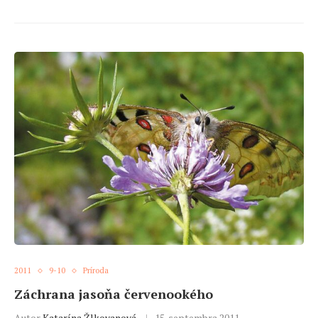
2011
9-10
Príroda
Záchrana jasoňa červenookého
Autor
Katarína Žlkovanová
15. septembra 2011