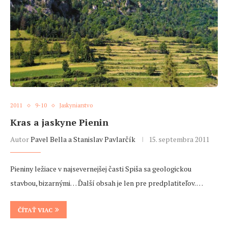
2011
9-10
Jaskyniarstvo
Kras a jaskyne Pienin
Autor
Pavel Bella a Stanislav Pavlarčík
15. septembra 2011
Pieniny ležiace v najsevernejšej časti Spiša sa geologickou
stavbou, bizarnými… Ďalší obsah je len pre predplatiteľov. …
ČÍTAŤ VIAC