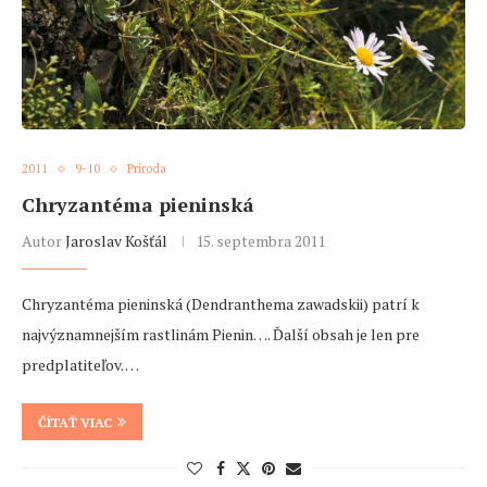
2011
9-10
Príroda
Chryzantéma pieninská
Autor
Jaroslav Košťál
15. septembra 2011
Chryzantéma pieninská (Dendranthema zawadskii) patrí k
najvýznamnejším rastlinám Pienin…. Ďalší obsah je len pre
predplatiteľov. …
ČÍTAŤ VIAC