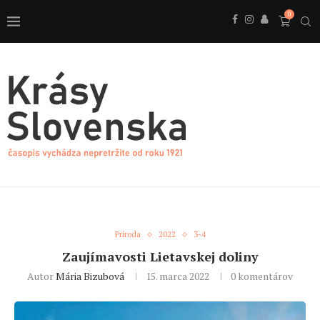
0
Príroda
2022
3-4
Zaujímavosti Lietavskej doliny
Autor
Mária Bizubová
15. marca 2022
0 komentárov