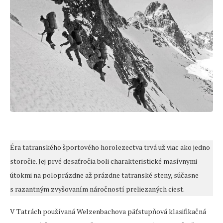
Éra tatranského športového horolezectva trvá už viac ako jedno
storočie. Jej prvé desaťročia boli charakteristické masívnymi
útokmi na poloprázdne až prázdne tatranské steny, súčasne
s razantným zvyšovaním náročností preliezaných ciest.
V Tatrách používaná Welzenbachova päťstupňová klasifikačná