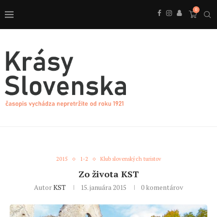
0
2015
1-2
Klub slovenských turistov
Zo života KST
Autor
KST
15. januára 2015
0 komentárov