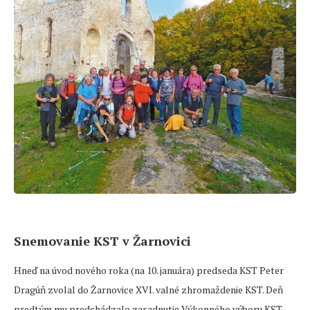
Snemovanie KST v Žarnovici
Hneď na úvod nového roka (na 10. januára) predseda KST Peter
Dragúň zvolal do Žarnovice XVI. valné zhromaždenie KST. Deň
predtým mu predchádzalo zasadnutie Výkonného výboru KST