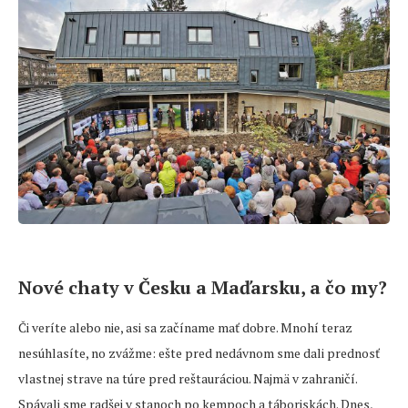
Nové chaty v Česku a Maďarsku, a čo my?
Či veríte alebo nie, asi sa začíname mať dobre. Mnohí teraz
nesúhlasíte, no zvážme: ešte pred nedávnom sme dali prednosť
vlastnej strave na túre pred reštauráciou. Najmä v zahraničí.
Spávali sme radšej v stanoch po kempoch a táboriskách. Dnes,