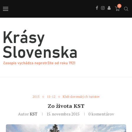
0
2015
11-12
Klub slovenských turistov
Zo života KST
Autor
KST
15. novembra 2015
0 komentárov