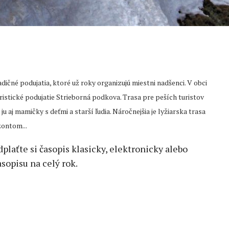
dičné podujatia, ktoré už roky organizujú miestni nadšenci. V obci
uristické podujatie Strieborná podkova. Trasa pre peších turistov
 aj mamičky s deťmi a starší ľudia. Náročnejšia je lyžiarska trasa
zontom...
edplaťte si časopis klasicky, elektronicky alebo
sopisu na celý rok.