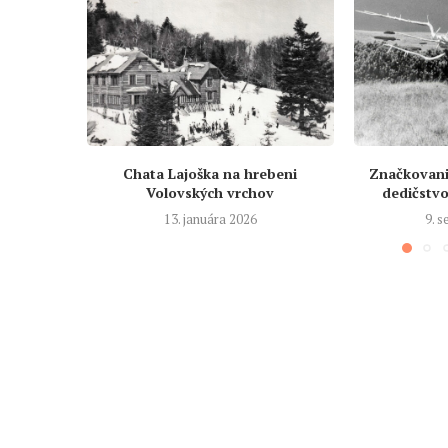
Chata Lajoška na hrebeni
Značkovanie
Volovských vrchov
dedičstvo 
13. januára 2026
9. 