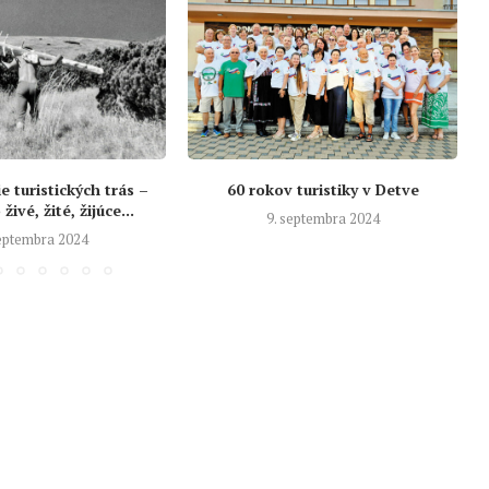
 turistických trás –
60 rokov turistiky v Detve
živé, žité, žijúce...
9. septembra 2024
septembra 2024