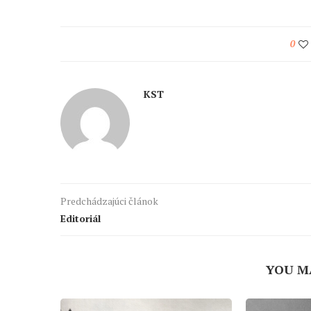
0
KST
Predchádzajúci článok
Editoriál
YOU M