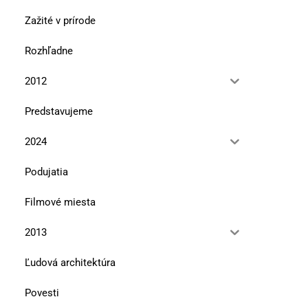
Zažité v prírode
Rozhľadne
2012
Predstavujeme
Pozvánka do Pavloviec na lesnícky
Značkovanie turistických
náučný chodník Tajch
dedičstvo živé, žité, žijú
2024
9. septembra 2024
9. júla 2024
Podujatia
Filmové miesta
2013
Ľudová architektúra
Povesti