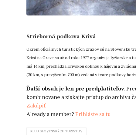
Strieborná podkova Krivá
Okrem oficiálnych turistických zrazov sú na Slovensku tra
Krivá na Orave sa už od roku 1977 organizuje lyžiarske a t
má 14 km, prechádza Krivskou dolinou k hájovni a zvládnu ju
(20 km, s prevýšením 700 m) vedená v tvare podkovy hori
Ďalší obsah je len pre predplatiteľov
. Pr
kombinovane a získajte prístup do archívu ča
Zakúpiť
Already a member?
Prihláste sa tu
KLUB SLOVENSKÝCH TURISTOV