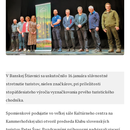
V Banskej Štiavnici sa uskutočnilo 16. januára slávnostné
stretnutie turistov, nielen značkárov, pri príležitosti
stopäťdesiateho výročia vyznačkovania prvého turistického
chodníka.
Spomienkové podujatie vo veľkej sále Kultúrneho centra na
Kammerhofskej ulici otvoril predseda Klubu slovenských
turistov Peter Švec. Pozdravnými príhovormi nadviazali viacerí