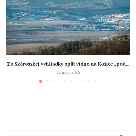
Zo Skárošskej vyhliadky opäť vidno na Košice „pod...
12. mája 2026