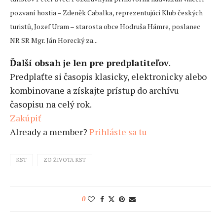
pozvaní hostia – Zdeněk Cabalka, reprezentujúci Klub českých
turistů, Jozef Uram – starosta obce Hodruša Hámre, poslanec
NR SR Mgr. Ján Horecký za...
Ďalší obsah je len pre predplatiteľov
.
Predplaťte si časopis klasicky, elektronicky alebo
kombinovane a získajte prístup do archívu
časopisu na celý rok.
Zakúpiť
Already a member?
Prihláste sa tu
KST
ZO ŽIVOTA KST
0