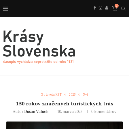
0
Zo života KST
2025
3-4
150 rokov značených turistických trás
Autor
Dušan Valúch
10. marca 2025
0 komentárov