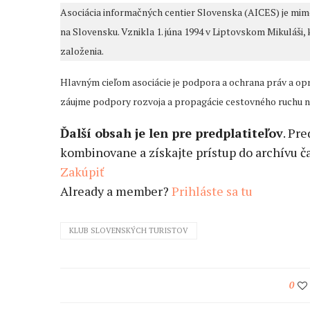
Asociácia informačných centier Slovenska (AICES) je mimo
na Slovensku. Vznikla 1. júna 1994 v Liptovskom Mikuláši, 
založenia.
Hlavným cieľom asociácie je podpora a ochrana práv a op
záujme podpory rozvoja a propagácie cestovného ruchu na 
Ďalší obsah je len pre predplatiteľov
. Pr
kombinovane a získajte prístup do archívu ča
Zakúpiť
Already a member?
Prihláste sa tu
KLUB SLOVENSKÝCH TURISTOV
0