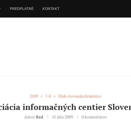
PREDPLATNÉ
KONTAKT
2009
7-8
Klub slovenských turistov
ciácia informačných centier Slove
Autor
Red
15. júla 2009
0 komentárov