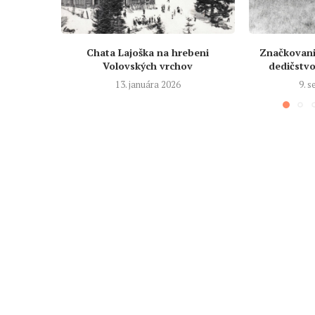
Chata Lajoška na hrebeni
Značkovanie
Volovských vrchov
dedičstvo 
13. januára 2026
9. 