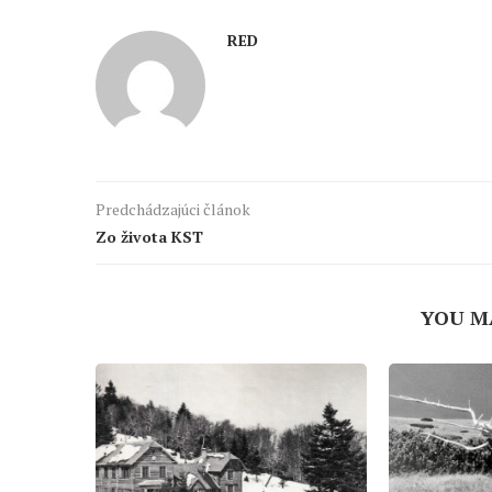
RED
Predchádzajúci článok
Zo života KST
YOU M