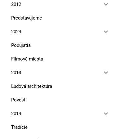
2012
Predstavujeme
Pozvánka do Pavloviec na lesnícky
Značkovanie turistických
náučný chodník Tajch
dedičstvo živé, žité, žijú
2024
9. septembra 2024
9. júla 2024
Podujatia
Filmové miesta
2013
Ľudová architektúra
Povesti
2014
Tradície