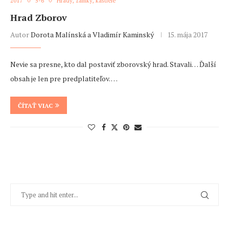
2017
5-6
Hrady, zámky, kaštiele
Hrad Zborov
Autor
Dorota Malínská a Vladimír Kaminský
15. mája 2017
Nevie sa presne, kto dal postaviť zborovský hrad. Stavali… Ďalší
obsah je len pre predplatiteľov. …
ČÍTAŤ VIAC