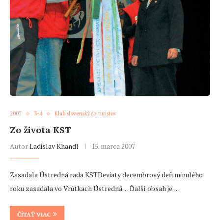
2007
3-4
Klub slovenských turistov
Zo života KST
Autor
Ladislav Khandl
15. marca 2007
Zasadala Ústredná rada KSTDeviaty decembrový deň minulého
roku zasadala vo Vrútkach Ústredná… Ďalší obsah je …
ČÍTAŤ VIAC