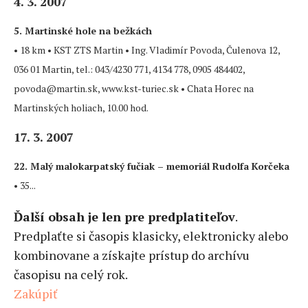
4. 3. 2007
5. Martinské hole na bežkách
• 18 km • KST ZTS Martin • Ing. Vladimír Povoda, Čulenova 12,
036 01 Martin, tel.: 043/4230 771, 4134 778, 0905 484402,
povoda@martin.sk, www.kst-turiec.sk • Chata Horec na
Martinských holiach, 10.00 hod.
17. 3. 2007
22. Malý malokarpatský fučiak – memoriál Rudolfa Korčeka
• 35...
Ďalší obsah je len pre predplatiteľov
.
Predplaťte si časopis klasicky, elektronicky alebo
kombinovane a získajte prístup do archívu
časopisu na celý rok.
Zakúpiť