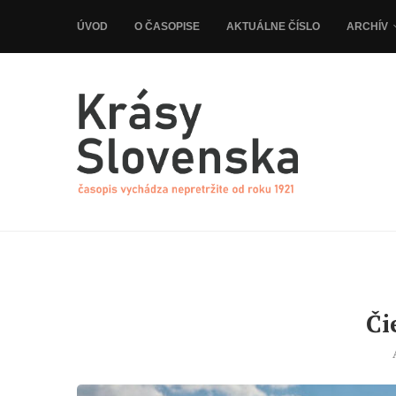
ÚVOD
O ČASOPISE
AKTUÁLNE ČÍSLO
ARCHÍV
Či