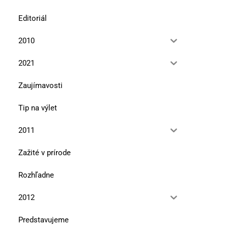
Editoriál
2010
2021
Zaujímavosti
Tip na výlet
2011
Zažité v prírode
Rozhľadne
2012
Predstavujeme
Naprieč Slovenskom zo severného
Naprieč Slovenskom –