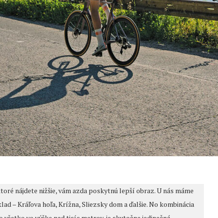
oré nájdete nižšie, vám azda poskytnú lepší obraz. U nás máme
lad – Kráľova hoľa, Krížna, Sliezsky dom a ďalšie. No kombinácia
 všetko vo výške nad tisíc metrov, je skutočne jedinečná.