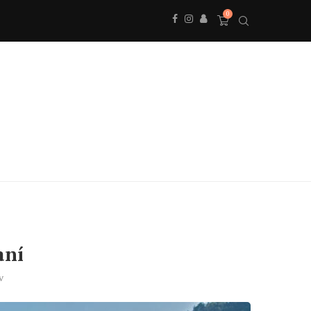
0
aní
v