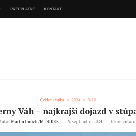
PREDPLATNÉ
KONTAKT
Cykloturistika
2024
9-10
erny Váh – najkrajší dojazd v stúp
Autor
Martin Imrich /MTBIKER
9. septembra 2024
0 komentáro