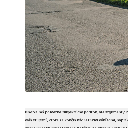
Nadpis má pomerne subjektívny podtón, ale argumenty, kt
veľa stúpaní, ktoré sa končia nádhernými výhľadmi, naprík
vodnej plochy, majestátneho pohľadu na Vysoké Tatry, a to