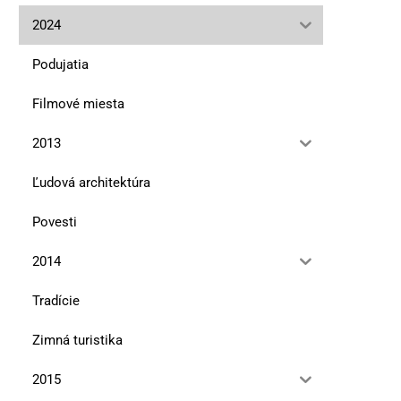
pólu na južný (2)
severného pólu na južn
2024
13. januára 2026
10. novembra 2025
Podujatia
Filmové miesta
2013
Ľudová architektúra
Povesti
2014
Tradície
Zimná turistika
2015