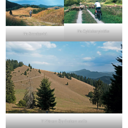
Na Cyklokorytničke
Na Smrekovici
V Nižnom Šiprúnskom sedle