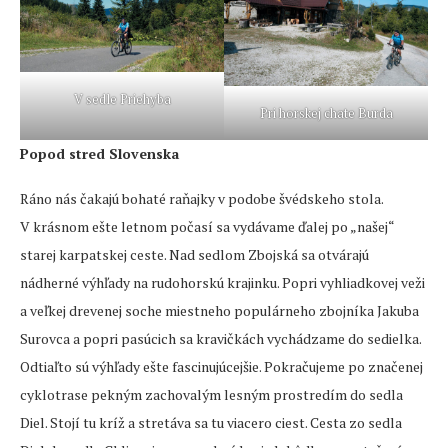
V sedle Priehyba
Pri horskej chate Burda
Popod stred Slovenska
Ráno nás čakajú bohaté raňajky v podobe švédskeho stola.
V krásnom ešte letnom počasí sa vydávame ďalej po „našej“
starej karpatskej ceste. Nad sedlom Zbojská sa otvárajú
nádherné výhľady na rudohorskú krajinku. Popri vyhliadkovej veži
a veľkej drevenej soche miestneho populárneho zbojníka Jakuba
Surovca a popri pasúcich sa kravičkách vychádzame do sedielka.
Odtiaľto sú výhľady ešte fascinujúcejšie. Pokračujeme po značenej
cyklotrase pekným zachovalým lesným prostredím do sedla
Diel. Stojí tu kríž a stretáva sa tu viacero ciest. Cesta zo sedla