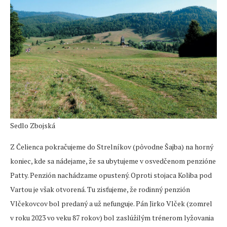
Sedlo Zbojská
Z Čelienca pokračujeme do Strelníkov (pôvodne Šajba) na horný
koniec, kde sa nádejame, že sa ubytujeme v osvedčenom penzióne
Patty. Penzión nachádzame opustený. Oproti stojaca Koliba pod
Vartou je však otvorená. Tu zisťujeme, že rodinný penzión
Vlčekovcov bol predaný a už nefunguje. Pán Jirko Vlček (zomrel
v roku 2023 vo veku 87 rokov) bol zaslúžilým trénerom lyžovania