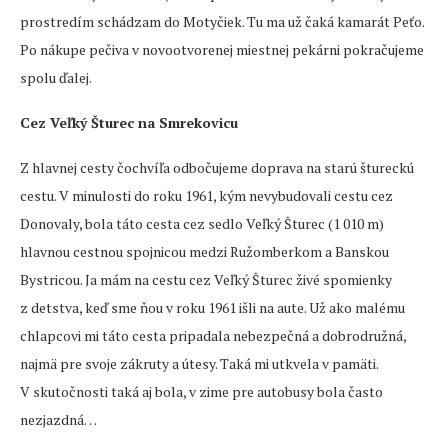
prostredím schádzam do Motyčiek. Tu ma už čaká kamarát Peťo.
Po nákupe pečiva v novootvorenej miestnej pekárni pokračujeme
spolu ďalej.
Cez Veľký Šturec na Smrekovicu
Z hlavnej cesty čochvíľa odbočujeme doprava na starú štureckú
cestu. V minulosti do roku 1961, kým nevybudovali cestu cez
Donovaly, bola táto cesta cez sedlo Veľký Šturec (1 010 m)
hlavnou cestnou spojnicou medzi Ružomberkom a Banskou
Bystricou. Ja mám na cestu cez Veľký Šturec živé spomienky
z detstva, keď sme ňou v roku 1961 išli na aute. Už ako malému
chlapcovi mi táto cesta pripadala nebezpečná a dobrodružná,
najmä pre svoje zákruty a útesy. Taká mi utkvela v pamäti.
V skutočnosti taká aj bola, v zime pre autobusy bola často
nezjazdná…