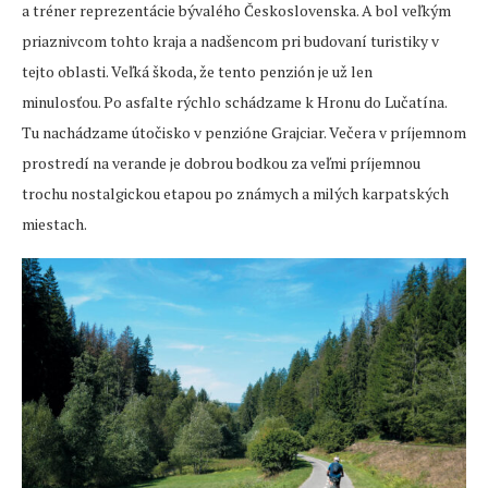
a tréner reprezentácie bývalého Československa. A bol veľkým
priaznivcom tohto kraja a nadšencom pri budovaní turistiky v
tejto oblasti. Veľká škoda, že tento penzión je už len
minulosťou. Po asfalte rýchlo schádzame k Hronu do Lučatína.
Tu nachádzame útočisko v penzióne Grajciar. Večera v príjemnom
prostredí na verande je dobrou bodkou za veľmi príjemnou
trochu nostalgickou etapou po známych a milých karpatských
miestach.