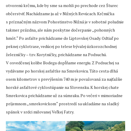
otvorenú krčmu, kde by sme sa mohli po prechode cez Šturec
občerstviť. Nachádzame ju až v Nižných Revúcach. Krčmička
s príznačným názvom Pohostinstvo Nižná je v sobotné poludnie
takmer prázdna, ale nám poskytne dočerpanie „pohonných
hmôt.“ Po asfalte prichádzame do Liptovskej Osady. Odtiaľ po
peknej cyklotrase, vedúcej po telese bývalej úzkorozchodnej
železničky – tzv. Korytničky, prichádzame na Podsuchú.
V osvedčenej kolibe Bodega dopĺňame energiu. Z Podsuchej sa
vydávame po horskej asfaltke na Smrekovicu. Táto cesta dlhá
osem kilometrov s prevýšením 740 m je považovaná za najťažšie
horské asfaltové cyklostúpanie na Slovensku. K horskej chate
Smrekovica prichádzame už za súmraku. Po večeri v mimoriadne
príjemnom „smrekovickom“ prostredí sa ukladáme na sladký
spánok v srdci milovanej Veľkej Fatry.