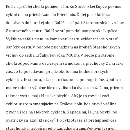
Košíc a ja ďalej chvíľu putujem sám. Zo Slovenskej Ľupče peknou
cyklotrasou prichádzam do Priechodu. Ďalej po asfalte sa
dostávam do horskej obce Baláže na úpätí Starohorských vrchov.
Z upraveného centra Balážov stúpam dolinou potoka Ľupčica.
Vyššie sa asfalt mení na kamenistú cestu, evidentne ide o starú
banícku cestu. V pohode prichádzam na hrebeň Starohorských
vrchov do sedla Krčahy/Kováčka (930 m). V sedle pri strome
chvíľu odpočívam a osviežujem sa mokom z plechovky. Za krátky
čas, čo tu posedávam, prejde okolo mňa hodne horských
cyklistov. Je sobota, a tak je to čiastočne pochopiteľné. Upútava
ma, že takmer výlučne ide o cyklistickú dvojicu muž-žena, pričom
takmer všetci majú klasické bicykle. Aký je to rozdiel voči
cykloturistom smerujúcim na Kráľovu hoľu, kde drvivá väčšina
z nich už ide na elektrobicykloch. Napadá mi, že „na bicykli po
bystricky sa jazdí klasicky“. Po cyklotrase sa prehupnem cez
starohorský hrebeň na jeho západnú stranu. Pekným lesným