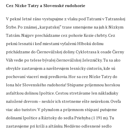
Cez Nízke Tatry a Slovenské rudohorie
V pekné letné ráno vystupujme z vlaku pod Tatrami v Tatranskej
Štrbe. Po známej „karpatskej“ trase smerujeme na juh k Nízkym
Tatrám. Najprv prechádzame cez pohorie Kozie chrbty. Cez
peknú lesnatú i keď miestami vyťaženú Hlbokú dolinu
prichádzame do Čiernovážskej doliny. Cyklotrasa k osade Čierny
Váh vedie po telese bývalej čiernovážskej železničky. Tu sa ako
obvykle zastavujem a navštevujem lesnícky cintorín, kde sú
pochovaní viacerí moji predkovia. Hor sa cez Nízke Tatry do
lona hôr Slovenského rudohoria! Stúpame príjemnou horskou
asfaltkou dolinou Ipoltice. Cestou stretávame len nákladiaky
naložené drevom – neskôr ich stretneme ešte neúrekom. Oveľa
viac ako turistov. V plynulom a príjemnom stúpaní putujeme
dolinami Ipoltice a Ráztoky do sedla Priehyba (1 191 m). Tu
zastavujeme pri kríži a altánku. Nedávno odlesnené sedlo