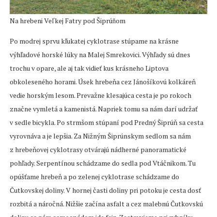
Na hrebeni Veľkej Fatry pod Šiprúňom
Po modrej sprvu kľukatej cyklotrase stúpame na krásne
výhľadové horské lúky na Malej Smrekovici. Výhľady sú dnes
trochu v opare, ale aj tak vidieť kus krásneho Liptova
obkoleseného horami. Úsek hrebeňa cez Jánošíkovú kolkáreň
vedie horským lesom. Prevažne klesajúca cesta je po rokoch
značne vymletá a kamenistá. Napriek tomu sa nám darí udržať
v sedle bicykla. Po strmšom stúpaní pod Predný Šiprúň sa cesta
vyrovnáva a je lepšia. Za Nižným Šiprúnskym sedlom sa nám
z hrebeňovej cyklotrasy otvárajú nádherné panoramatické
pohľady. Serpentínou schádzame do sedla pod Vtáčnikom. Tu
opúšťame hrebeň a po zelenej cyklotrase schádzame do
Čutkovskej doliny. V hornej časti doliny pri potoku je cesta dosť
rozbitá a náročná. Nižšie začína asfalt a cez malebnú Čutkovskú