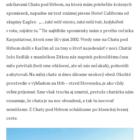
udržiavanú Chatu pod Hrbom, na ktorú mám priehrštie krásnych
spomienok, napadne mi text známej piesne Hotel California od
skupiny Eagles:
„…také milé miesto, taká milá tvár, kedykoľvek
v roku, nájdete tu.“
Tie najhlbšie spomienky mám z prvého ročníka
Karpatiatour, ktorú sme šli v júni 2002. Vtedy sme na Chatu pod
Hrbom došli s Karčim až za tmy o štvrť na jedenásť v noci. Chatár
Jožo Sedlák s manželkou Zitkou nás napriek pokročilému času
milo privítali (boli sme ohlásení, ale už nás nečakali), pohostili
a ubytovali. Na milej chate si dnes dávame neskorý obed. Okolité
prostredie s výhľadom na Hrb – stred Slovenska, je ako vždy
veľmi príjemné. Sme však trochu aj smutní, pretože chatárka nám
oznamuje, že chata je na noc obsadená, a tak tu nocovať
nemôžeme. Z Chaty pod Hrbom schádzame po klasickej lesnej
ceste.