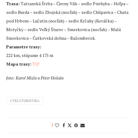
Trasa:
Tatranská Štrba – Čierny Váh – sedlo Priehyba – Heľpa –
sedlo Burda – sedlo Zbojská (nocľah) – sedlo Chlipavica – Chata
pod Hrbom – Lučatín (nocľah) – sedlo Krčahy (Kováčka) –
Motyčky – sedlo Veľký Šturec – Smrekovica (nocľah) – Malá
Smrekovica – Čutkovská dolina – Ružomberok.
Parametre trasy:
222 km, stúpanie 4 175 m
Mapa trasy:
TU!
foto: Karol Mizla a Peter Hošala
CYKLOTURISTIKA
1