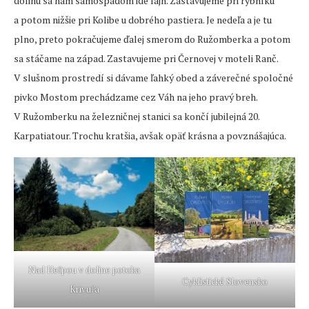
dolinu sa nám samospádom ide fajn. Zastavujeme pri rybníku
a potom nižšie pri Kolibe u dobrého pastiera. Je nedeľa a je tu
plno, preto pokračujeme ďalej smerom do Ružomberka a potom
sa stáčame na západ. Zastavujeme pri Černovej v moteli Ranč.
V slušnom prostredí si dávame ľahký obed a záverečné spoločné
pivko Mostom prechádzame cez Váh na jeho pravý breh.
V Ružomberku na železničnej stanici sa končí jubilejná 20.
Karpatiatour. Trochu kratšia, avšak opäť krásna a povznášajúca.
Nad Heľpou v doline potoka
Cyklistické Slovensko
Krivuľa