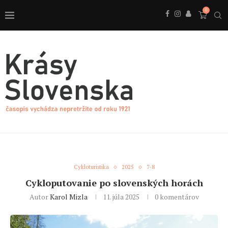
0
Cykloturistika
2025
7-8
Cykloputovanie po slovenských horách
Autor
Karol Mizla
11. júla 2025
0 komentárov