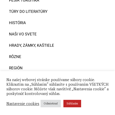
PEŠIA TURISTIKA
TÚRY DO LITERATÚRY
HISTÓRIA
NAŠI VO SVETE
HRADY, ZÁMKY, KAŠTIELE
RÔZNE
REGIÓN
PRÍRODA
Na našej webovej stránke používame súbory cookie.
Kliknutím na „Súhlasím“ súhlasíte s používaním VŠETKÝCH
súborov cookie. Môžete však navštíviť „Nastavenia cookie“ a
NAŠI SUSEDIA
poskytnúť kontrolovaný súhlas.
ODPORÚČAME NAVŠTÍVIŤ
Nastavenie cookies
Odmietnuť
Súhlasím
NOVÉ KNIHY