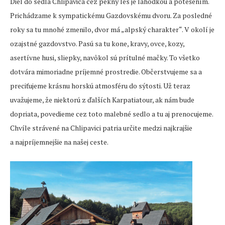
Diel do sedla Chlipavica cez pekný les je lahôdkou a potešením.
Prichádzame k sympatickému Gazdovskému dvoru. Za posledné
roky sa tu mnohé zmenilo, dvor má „alpský charakter“. V okolí je
ozajstné gazdovstvo. Pasú sa tu kone, kravy, ovce, kozy,
asertívne husi, sliepky, navôkol sú prítulné mačky. To všetko
dotvára mimoriadne príjemné prostredie. Občerstvujeme sa a
preciťujeme krásnu horskú atmosféru do sýtosti. Už teraz
uvažujeme, že niektorú z ďalších Karpatiatour, ak nám bude
dopriata, povedieme cez toto malebné sedlo a tu aj prenocujeme.
Chvíle strávené na Chlipavici patria určite medzi najkrajšie
a najpríjemnejšie na našej ceste.