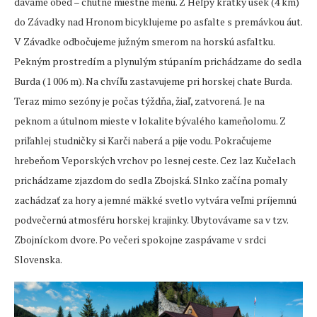
dávame obed – chutné miestne menu. Z Heľpy krátky úsek (4 km)
do Závadky nad Hronom bicyklujeme po asfalte s premávkou áut.
V Závadke odbočujeme južným smerom na horskú asfaltku.
Pekným prostredím a plynulým stúpaním prichádzame do sedla
Burda (1 006 m). Na chvíľu zastavujeme pri horskej chate Burda.
Teraz mimo sezóny je počas týždňa, žiaľ, zatvorená. Je na
peknom a útulnom mieste v lokalite bývalého kameňolomu. Z
priľahlej studničky si Karči naberá a pije vodu. Pokračujeme
hrebeňom Veporských vrchov po lesnej ceste. Cez laz Kučelach
prichádzame zjazdom do sedla Zbojská. Slnko začína pomaly
zachádzať za hory a jemné mäkké svetlo vytvára veľmi príjemnú
podvečernú atmosféru horskej krajinky. Ubytovávame sa v tzv.
Zbojníckom dvore. Po večeri spokojne zaspávame v srdci
Slovenska.