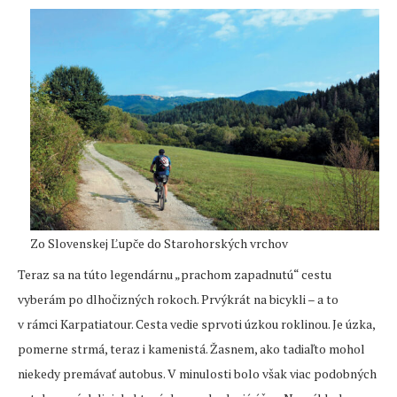
Zo Slovenskej Ľupče do Starohorských vrchov
Teraz sa na túto legendárnu „prachom zapadnutú“ cestu
vyberám po dlhočizných rokoch. Prvýkrát na bicykli – a to
v rámci Karpatiatour. Cesta vedie sprvoti úzkou roklinou. Je úzka,
pomerne strmá, teraz i kamenistá. Žasnem, ako tadiaľto mohol
niekedy premávať autobus. V minulosti bolo však viac podobných