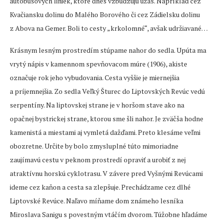
autobusových liniek, ktoré dnes vzbudzujú úžas. Napríklad cez
Kvačiansku dolinu do Malého Borového či cez Zádielsku dolinu
z Abova na Gemer. Boli to cesty „krkolomné“, avšak udržiavané…
Krásnym lesným prostredím stúpame nahor do sedla. Upúta ma
vrytý nápis v kamennom spevňovacom múre (1906), akiste
označuje rok jeho vybudovania. Cesta vyššie je miernejšia
a príjemnejšia. Zo sedla Veľký Šturec do Liptovských Revúc vedú
serpentíny. Na liptovskej strane je v horšom stave ako na
opačnej bystrickej strane, ktorou sme šli nahor. Je zväčša hodne
kamenistá a miestami aj vymletá dažďami. Preto klesáme veľmi
obozretne. Určite by bolo zmysluplné túto mimoriadne
zaujímavú cestu v peknom prostredí opraviť a urobiť z nej
atraktívnu horskú cyklotrasu. V závere pred Vyšnými Revúcami
ideme cez kaňon a cesta sa zlepšuje. Prechádzame cez dlhé
Liptovské Revúce. Naľavo míňame dom známeho lesníka
Miroslava Sanigu s povestným vtáčím dvorom. Túžobne hľadáme