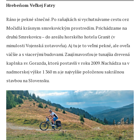
Hrebeňom Veľkej Fatry
Ráno je pekné slnečné. Po raňajkách si vychutnávame cestu cez
Močidlá krásnym smrekovickým prostredím. Prichádzame na
druhú Smrekovicu – do areálu horského hotela Granit (v
minulosti Vojenská zotavovňa). Aj tu je to veľmi pekné, ale oveľa
väčšie a s viacerými budovami. Zaujímavosťou je tunajšia drevená
kaplnka sv. Gorazda, ktorú postavili v roku 2009. Nachádza sa v
nadmorskej výške 1 360 m a je najvyššie položenou sakrálnou
stavbou na Slovensku.