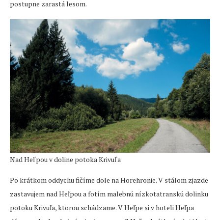
postupne zarastá lesom.
Nad Heľpou v doline potoka Krivuľa
Po krátkom oddychu fičíme dole na Horehronie. V stálom zjazde
zastavujem nad Heľpou a fotím malebnú nízkotatranskú dolinku
potoku Krivuľa, ktorou schádzame. V Heľpe si v hoteli Heľpa