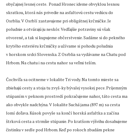
obyčajnej lesnej ceste. Ponad Hronec ideme obvyklou lesnou
skratkou, ktorá nás privedie na asfaltovú cestu vedúcu do
Osrblia. V Osrblí zastavujeme pri obligátnej krčmičke. Je
poludnie a otvárajú ju neskôr. Vedľajšie potraviny sú však
otvorené, a tak si kupujeme občerstvenie. Sadáme si do pekného
krytého exteriéru krčmičky a užívame si pohodu poludnia
v horskom srdci Slovenska. Z Osrblia sa vydávame na Chatu pod
Hrbom. Na chatu i na cestu nahor sa veľmi teším.
Čochvíľa sa ocitneme v lokalite Tri vody. Na tomto mieste sa
zbiehajú cesty a stoja tu zvyš-ky bývalej vysokej pece. Príjemným
stúpaním v peknom prostredí pokračujeme nahor, táto cesta ma
ako obvykle nadchýna. V lokalite Suchá jama (897 m) sa cesta
lomí doľava. Kúsok povyše sa končí horská asfaltka a začína
štrková cesta a strmšie stúpanie. Po kratšom výšvihu dosahujeme
čistinku v sedle pod Hrbom. Keď po rokoch zbadám pekne