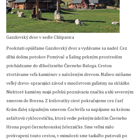
Gazdovský dvor v sedle Chlipavica
Pookriati opúšťame Gazdovský dvor a vydávame sa nadol. Cez
dlhú dolinu potokov Pomývač a Šaling pekným prostredím
prichádzame do dlhočizného Čierneho Baloga. Cestou
stretávame veľa kamiónov s naloženým drevom. Naľavo míňame
veľký drevo-spracujúci závod s množstvom guľatiny na skládke.
Niektoré kamióny majú poľskú poznávaciu značku a idú severným
smerom do Brezna. Z križovatky ciest pokračujeme cez časť
Krám ďalej západným smerom. Čochvíľa sa napájame na krásnu
asfaltovú cyklocestičku, ktorá vedie pekným údolím Čierneho
Hrona popri čiernohronskej železničke. Sme veľmi milo
prekvapení touto cestou, v minulosti sme tadiaľto putovali po