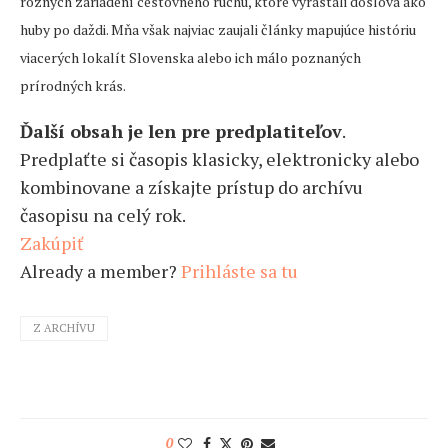
rôznych zariadení cestovného ruchu, ktoré vyrastali doslova ako
huby po daždi. Mňa však najviac zaujali články mapujúce históriu
viacerých lokalít Slovenska alebo ich málo poznaných
prírodných krás.
Ďalší obsah je len pre predplatiteľov
.
Predplaťte si časopis klasicky, elektronicky alebo
kombinovane a získajte prístup do archívu
časopisu na celý rok.
Zakúpiť
Already a member?
Prihláste sa tu
Z ARCHÍVU
0