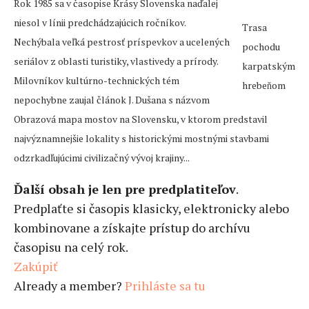
Rok 1985 sa v časopise Krásy Slovenska naďalej
niesol v línii predchádzajúcich ročníkov.
Trasa
Nechýbala veľká pestrosť príspevkov a ucelených
pochodu
seriálov z oblasti turistiky, vlastivedy a prírody.
karpatským
Milovníkov kultúrno-technických tém
hrebeňom
nepochybne zaujal článok J. Dušana s názvom
Obrazová mapa mostov na Slovensku, v ktorom predstavil
najvýznamnejšie lokality s historickými mostnými stavbami
odzrkadľujúcimi civilizačný vývoj krajiny...
Ďalší obsah je len pre predplatiteľov
.
Predplaťte si časopis klasicky, elektronicky alebo
kombinovane a získajte prístup do archívu
časopisu na celý rok.
Zakúpiť
Already a member?
Prihláste sa tu