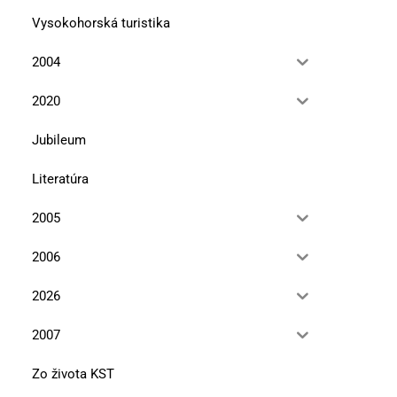
Vysokohorská turistika
2004
Čadca a deti vojny
Pohľad zvonku
2020
13. januára 2026
11. júla 2025
Jubileum
Literatúra
2005
2006
2026
2007
Zo života KST