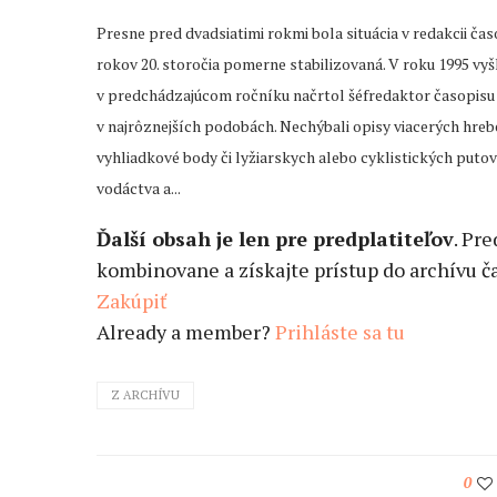
Presne pred dvadsiatimi rokmi bola situácia v redakcii čas
rokov 20. storočia pomerne stabilizovaná. V roku 1995 vyšl
v predchádzajúcom ročníku načrtol šéfredaktor časopisu M
v najrôznejších podobách. Nechýbali opisy viacerých hre
vyhliadkové body či lyžiarskych alebo cyklistických puto
vodáctva a...
Ďalší obsah je len pre predplatiteľov
. Pr
kombinovane a získajte prístup do archívu ča
Zakúpiť
Already a member?
Prihláste sa tu
Z ARCHÍVU
0