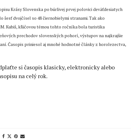
opisu Krásy Slovenska po búrlivej prvej polovici deväťdesiatych
o šesť dvojčísel so 48 čiernobielymi stranami. Tak ako
. Kubiš, kľúčovou témou tohto ročníka bola turistika
beňových prechodov slovenských pohorí, výstupov na najkrajšie
vaní. Časopis priniesol aj mnohé hodnotné články z horolezectva,
edplaťte si časopis klasicky, elektronicky alebo
sopisu na celý rok.